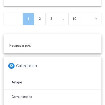
Navegação
Página
1
Página
2
Página
3
…
Página
10
por
posts
Pesquisar por:
Categorias
Artigos
Comunicados